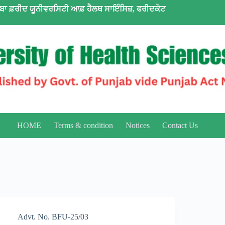
ਬਾ ਫ਼ਰੀਦ ਯੂਨੀਵਰਸਿਟੀ ਆਫ਼ ਹੈਲਥ ਸਾਇੰਸਿਜ਼, ਫਰੀਦਕੋਟ
HOME
Terms & condition
Notices
Contact Us
Advt. No. BFU-25/03