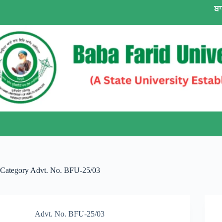
Skip
ਬਾ
to
content
Category
Advt. No. BFU-25/03
Advt. No. BFU-25/03