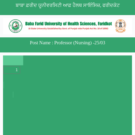
ਬਾਬਾ ਫ਼ਰੀਦ ਯੂਨੀਵਰਸਿਟੀ ਆਫ਼ ਹੈਲਥ ਸਾਇੰਸਿਜ਼, ਫਰੀਦਕੋਟ
Post Name : Professor (Nursing) -25/03