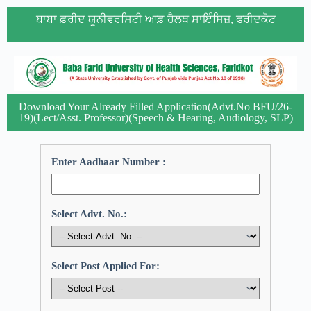
ਬਾਬਾ ਫ਼ਰੀਦ ਯੂਨੀਵਰਸਿਟੀ ਆਫ਼ ਹੈਲਥ ਸਾਇੰਸਿਜ਼, ਫਰੀਦਕੋਟ
Download Your Already Filled Application(Advt.No BFU/26-
19)(Lect/Asst. Professor)(Speech & Hearing, Audiology, SLP)
Enter Aadhaar Number :
Select Advt. No.:
Select Post Applied For: